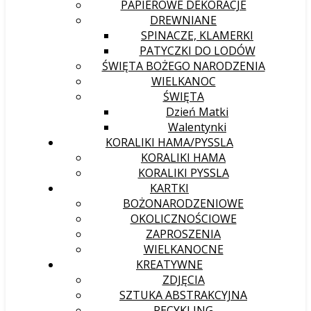
PAPIEROWE DEKORACJE
DREWNIANE
SPINACZE, KLAMERKI
PATYCZKI DO LODÓW
ŚWIĘTA BOŻEGO NARODZENIA
WIELKANOC
ŚWIĘTA
Dzień Matki
Walentynki
KORALIKI HAMA/PYSSLA
KORALIKI HAMA
KORALIKI PYSSLA
KARTKI
BOŻONARODZENIOWE
OKOLICZNOŚCIOWE
ZAPROSZENIA
WIELKANOCNE
KREATYWNE
ZDJĘCIA
SZTUKA ABSTRAKCYJNA
RECYKLING