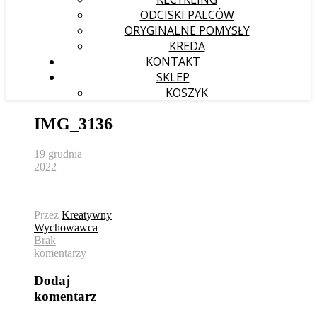
ODCISKI PALCÓW
ORYGINALNE POMYSŁY
KREDA
KONTAKT
SKLEP
KOSZYK
IMG_3136
19 grudnia
2022
Przez
Kreatywny
Wychowawca
Brak
komentarzy
Dodaj
komentarz