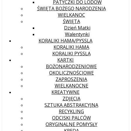
PATYCZKI DO LODÓW
ŚWIĘTA BOŻEGO NARODZENIA
WIELKANOC
ŚWIĘTA
Dzień Matki
Walentynki
KORALIKI HAMA/PYSSLA
KORALIKI HAMA
KORALIKI PYSSLA
KARTKI
BOŻONARODZENIOWE
OKOLICZNOŚCIOWE
ZAPROSZENIA
WIELKANOCNE
KREATYWNE
ZDJĘCIA
SZTUKA ABSTRAKCYJNA
RECYKLING
ODCISKI PALCÓW
ORYGINALNE POMYSŁY
KREDA