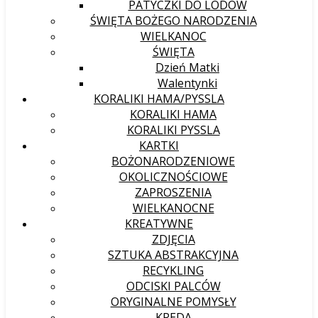
PATYCZKI DO LODÓW
ŚWIĘTA BOŻEGO NARODZENIA
WIELKANOC
ŚWIĘTA
Dzień Matki
Walentynki
KORALIKI HAMA/PYSSLA
KORALIKI HAMA
KORALIKI PYSSLA
KARTKI
BOŻONARODZENIOWE
OKOLICZNOŚCIOWE
ZAPROSZENIA
WIELKANOCNE
KREATYWNE
ZDJĘCIA
SZTUKA ABSTRAKCYJNA
RECYKLING
ODCISKI PALCÓW
ORYGINALNE POMYSŁY
KREDA