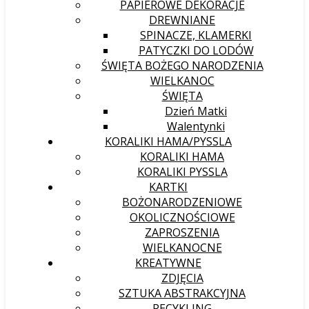
PAPIEROWE DEKORACJE
DREWNIANE
SPINACZE, KLAMERKI
PATYCZKI DO LODÓW
ŚWIĘTA BOŻEGO NARODZENIA
WIELKANOC
ŚWIĘTA
Dzień Matki
Walentynki
KORALIKI HAMA/PYSSLA
KORALIKI HAMA
KORALIKI PYSSLA
KARTKI
BOŻONARODZENIOWE
OKOLICZNOŚCIOWE
ZAPROSZENIA
WIELKANOCNE
KREATYWNE
ZDJĘCIA
SZTUKA ABSTRAKCYJNA
RECYKLING