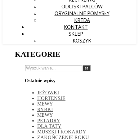
ODCISKI PALCÓW
ORYGINALNE POMYSŁY
KREDA
KONTAKT
SKLEP
KOSZYK
KATEGORIE
Ostatnie wpisy
JEŻÓWKI
HORTENSJE
MEWY
RYBKI
MEWY
PETADRY
DLA TATY
MUSZKI I KOKARDY
ZAKOŃCZENIE ROKU