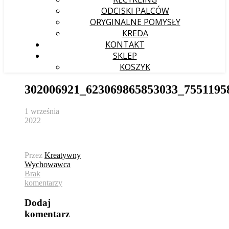
ODCISKI PALCÓW
ORYGINALNE POMYSŁY
KREDA
KONTAKT
SKLEP
KOSZYK
302006921_623069865853033_7551195
1 września
2022
Przez
Kreatywny
Wychowawca
Brak
komentarzy
Dodaj
komentarz