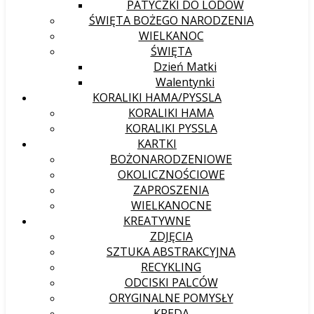
PATYCZKI DO LODÓW
ŚWIĘTA BOŻEGO NARODZENIA
WIELKANOC
ŚWIĘTA
Dzień Matki
Walentynki
KORALIKI HAMA/PYSSLA
KORALIKI HAMA
KORALIKI PYSSLA
KARTKI
BOŻONARODZENIOWE
OKOLICZNOŚCIOWE
ZAPROSZENIA
WIELKANOCNE
KREATYWNE
ZDJĘCIA
SZTUKA ABSTRAKCYJNA
RECYKLING
ODCISKI PALCÓW
ORYGINALNE POMYSŁY
KREDA