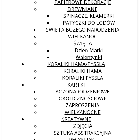
PAPIEROWE DEKORACJE
DREWNIANE
SPINACZE, KLAMERKI
PATYCZKI DO LODÓW
ŚWIĘTA BOŻEGO NARODZENIA
WIELKANOC
ŚWIĘTA
Dzień Matki
Walentynki
KORALIKI HAMA/PYSSLA
KORALIKI HAMA
KORALIKI PYSSLA
KARTKI
BOŻONARODZENIOWE
OKOLICZNOŚCIOWE
ZAPROSZENIA
WIELKANOCNE
KREATYWNE
ZDJĘCIA
SZTUKA ABSTRAKCYJNA
RECYKLING