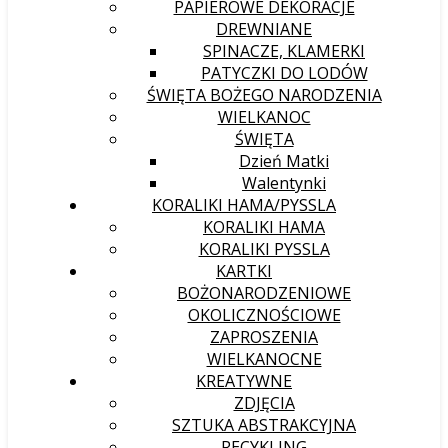
PAPIEROWE DEKORACJE
DREWNIANE
SPINACZE, KLAMERKI
PATYCZKI DO LODÓW
ŚWIĘTA BOŻEGO NARODZENIA
WIELKANOC
ŚWIĘTA
Dzień Matki
Walentynki
KORALIKI HAMA/PYSSLA
KORALIKI HAMA
KORALIKI PYSSLA
KARTKI
BOŻONARODZENIOWE
OKOLICZNOŚCIOWE
ZAPROSZENIA
WIELKANOCNE
KREATYWNE
ZDJĘCIA
SZTUKA ABSTRAKCYJNA
RECYKLING