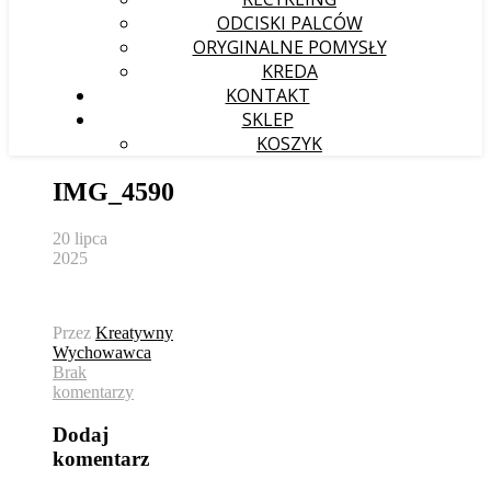
ODCISKI PALCÓW
ORYGINALNE POMYSŁY
KREDA
KONTAKT
SKLEP
KOSZYK
IMG_4590
20 lipca
2025
Przez
Kreatywny
Wychowawca
Brak
komentarzy
Dodaj
komentarz