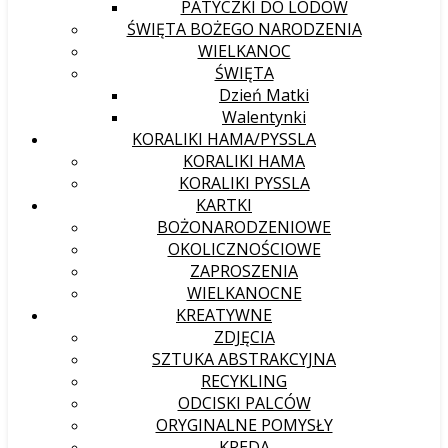
PATYCZKI DO LODÓW
ŚWIĘTA BOŻEGO NARODZENIA
WIELKANOC
ŚWIĘTA
Dzień Matki
Walentynki
KORALIKI HAMA/PYSSLA
KORALIKI HAMA
KORALIKI PYSSLA
KARTKI
BOŻONARODZENIOWE
OKOLICZNOŚCIOWE
ZAPROSZENIA
WIELKANOCNE
KREATYWNE
ZDJĘCIA
SZTUKA ABSTRAKCYJNA
RECYKLING
ODCISKI PALCÓW
ORYGINALNE POMYSŁY
KREDA