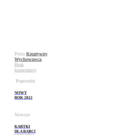
Przez
Kreatywny
Wychowawca
Brak
komentarzy
Poprzedni
NOWY
ROK 2022
Nowsze
KARTKI
DLA BABCI