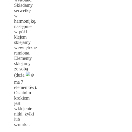
Składamy
serwetkę
w
harmonijkę,
następnie
w pół i
klejem
sklejamy
wewnętrzne
ramiona.
Elementy
sklejamy
ze sobą
(duża
ma 7
elementów).
Ostatnim
krokiem
jest
wklejenie
nitki, żyłki
lub
sznurka.