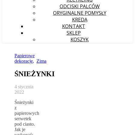
ODCISKI PALCÓW
ORYGINALNE POMYSŁY
KREDA
KONTAKT
SKLEP
KOSZYK
Papierowe
dekoracje
,
Zima
ŚNIEŻYNKI
4 stycznia
2022
Śnieżynki
z
papierowych
serwetek
pod ciasto.
Jak je
wykonać: