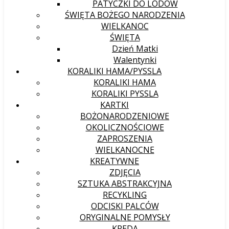
PATYCZKI DO LODÓW
ŚWIĘTA BOŻEGO NARODZENIA
WIELKANOC
ŚWIĘTA
Dzień Matki
Walentynki
KORALIKI HAMA/PYSSLA
KORALIKI HAMA
KORALIKI PYSSLA
KARTKI
BOŻONARODZENIOWE
OKOLICZNOŚCIOWE
ZAPROSZENIA
WIELKANOCNE
KREATYWNE
ZDJĘCIA
SZTUKA ABSTRAKCYJNA
RECYKLING
ODCISKI PALCÓW
ORYGINALNE POMYSŁY
KREDA