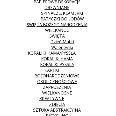
PAPIEROWE DEKORACJE
DREWNIANE
SPINACZE, KLAMERKI
PATYCZKI DO LODÓW
ŚWIĘTA BOŻEGO NARODZENIA
WIELKANOC
ŚWIĘTA
Dzień Matki
Walentynki
KORALIKI HAMA/PYSSLA
KORALIKI HAMA
KORALIKI PYSSLA
KARTKI
BOŻONARODZENIOWE
OKOLICZNOŚCIOWE
ZAPROSZENIA
WIELKANOCNE
KREATYWNE
ZDJĘCIA
SZTUKA ABSTRAKCYJNA
RECYKLING