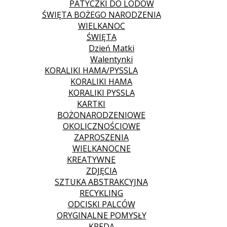
PATYCZKI DO LODÓW
ŚWIĘTA BOŻEGO NARODZENIA
WIELKANOC
ŚWIĘTA
Dzień Matki
Walentynki
KORALIKI HAMA/PYSSLA
KORALIKI HAMA
KORALIKI PYSSLA
KARTKI
BOŻONARODZENIOWE
OKOLICZNOŚCIOWE
ZAPROSZENIA
WIELKANOCNE
KREATYWNE
ZDJĘCIA
SZTUKA ABSTRAKCYJNA
RECYKLING
ODCISKI PALCÓW
ORYGINALNE POMYSŁY
KREDA