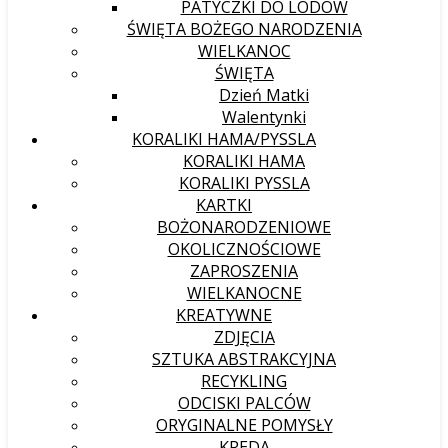
PATYCZKI DO LODÓW
ŚWIĘTA BOŻEGO NARODZENIA
WIELKANOC
ŚWIĘTA
Dzień Matki
Walentynki
KORALIKI HAMA/PYSSLA
KORALIKI HAMA
KORALIKI PYSSLA
KARTKI
BOŻONARODZENIOWE
OKOLICZNOŚCIOWE
ZAPROSZENIA
WIELKANOCNE
KREATYWNE
ZDJĘCIA
SZTUKA ABSTRAKCYJNA
RECYKLING
ODCISKI PALCÓW
ORYGINALNE POMYSŁY
KREDA