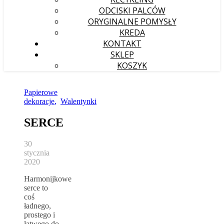
ODCISKI PALCÓW
ORYGINALNE POMYSŁY
KREDA
KONTAKT
SKLEP
KOSZYK
Papierowe
dekoracje
,
Walentynki
SERCE
30
stycznia
2020
Harmonijkowe
serce to
coś
ładnego,
prostego i
łatwego do