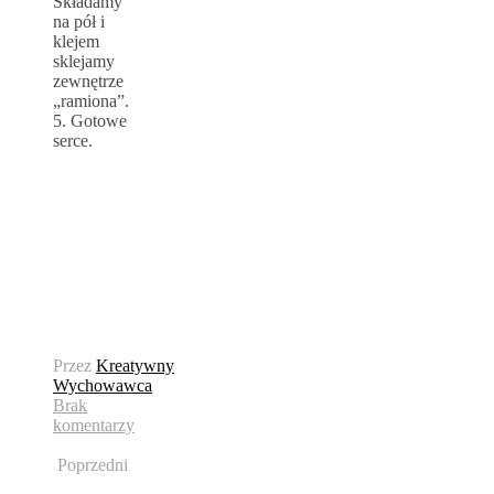
Składamy
na pół i
klejem
sklejamy
zewnętrze
„ramiona”.
5. Gotowe
serce.
Przez
Kreatywny
Wychowawca
Brak
komentarzy
Poprzedni