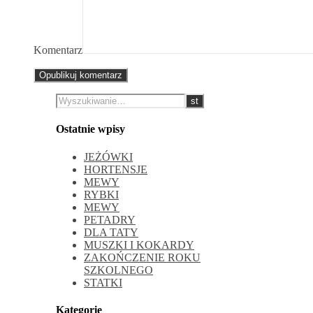
Komentarz
Ostatnie wpisy
JEŻÓWKI
HORTENSJE
MEWY
RYBKI
MEWY
PETADRY
DLA TATY
MUSZKI I KOKARDY
ZAKOŃCZENIE ROKU
SZKOLNEGO
STATKI
Kategorie