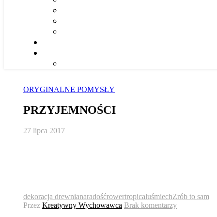
ORYGINALNE POMYSŁY
PRZYJEMNOŚCI
27 lipca 2017
dekoracja drewniana
radość
rower
tropical
uśmiech
Zrób to sam
Przez
Kreatywny Wychowawca
Brak komentarzy