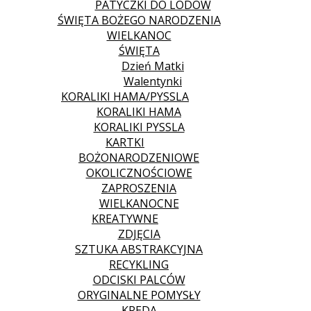
PATYCZKI DO LODÓW
ŚWIĘTA BOŻEGO NARODZENIA
WIELKANOC
ŚWIĘTA
Dzień Matki
Walentynki
KORALIKI HAMA/PYSSLA
KORALIKI HAMA
KORALIKI PYSSLA
KARTKI
BOŻONARODZENIOWE
OKOLICZNOŚCIOWE
ZAPROSZENIA
WIELKANOCNE
KREATYWNE
ZDJĘCIA
SZTUKA ABSTRAKCYJNA
RECYKLING
ODCISKI PALCÓW
ORYGINALNE POMYSŁY
KREDA