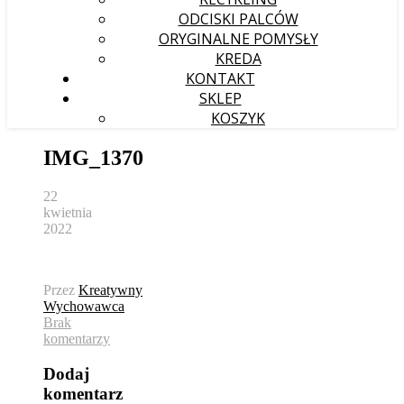
ODCISKI PALCÓW
ORYGINALNE POMYSŁY
KREDA
KONTAKT
SKLEP
KOSZYK
IMG_1370
22
kwietnia
2022
Przez
Kreatywny
Wychowawca
Brak
komentarzy
Dodaj
komentarz