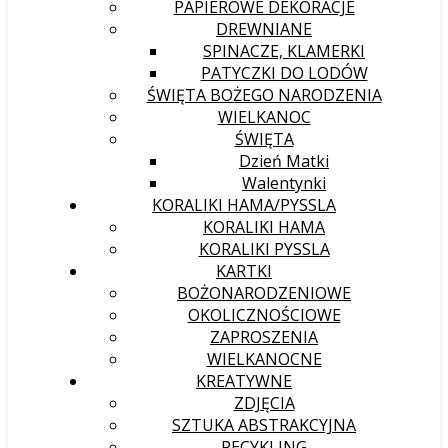
PAPIEROWE DEKORACJE
DREWNIANE
SPINACZE, KLAMERKI
PATYCZKI DO LODÓW
ŚWIĘTA BOŻEGO NARODZENIA
WIELKANOC
ŚWIĘTA
Dzień Matki
Walentynki
KORALIKI HAMA/PYSSLA
KORALIKI HAMA
KORALIKI PYSSLA
KARTKI
BOŻONARODZENIOWE
OKOLICZNOŚCIOWE
ZAPROSZENIA
WIELKANOCNE
KREATYWNE
ZDJĘCIA
SZTUKA ABSTRAKCYJNA
RECYKLING