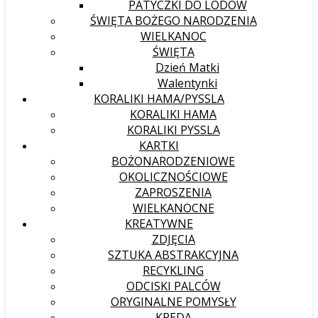
PATYCZKI DO LODÓW
ŚWIĘTA BOŻEGO NARODZENIA
WIELKANOC
ŚWIĘTA
Dzień Matki
Walentynki
KORALIKI HAMA/PYSSLA
KORALIKI HAMA
KORALIKI PYSSLA
KARTKI
BOŻONARODZENIOWE
OKOLICZNOŚCIOWE
ZAPROSZENIA
WIELKANOCNE
KREATYWNE
ZDJĘCIA
SZTUKA ABSTRAKCYJNA
RECYKLING
ODCISKI PALCÓW
ORYGINALNE POMYSŁY
KREDA