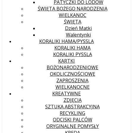
PATYCZKI DO LODÓW
ŚWIĘTA BOŻEGO NARODZENIA
WIELKANOC
ŚWIĘTA
Dzień Matki
Walentynki
KORALIKI HAMA/PYSSLA
KORALIKI HAMA
KORALIKI PYSSLA
KARTKI
BOŻONARODZENIOWE
OKOLICZNOŚCIOWE
ZAPROSZENIA
WIELKANOCNE
KREATYWNE
ZDJĘCIA
SZTUKA ABSTRAKCYJNA
RECYKLING
ODCISKI PALCÓW
ORYGINALNE POMYSŁY
KREDA