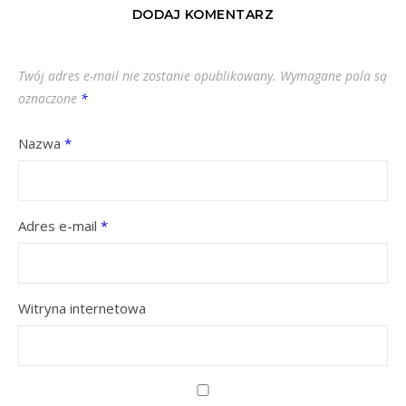
DODAJ KOMENTARZ
Twój adres e-mail nie zostanie opublikowany.
Wymagane pola są
oznaczone
*
Nazwa
*
Adres e-mail
*
Witryna internetowa