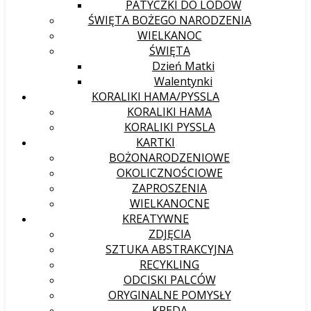
PATYCZKI DO LODÓW
ŚWIĘTA BOŻEGO NARODZENIA
WIELKANOC
ŚWIĘTA
Dzień Matki
Walentynki
KORALIKI HAMA/PYSSLA
KORALIKI HAMA
KORALIKI PYSSLA
KARTKI
BOŻONARODZENIOWE
OKOLICZNOŚCIOWE
ZAPROSZENIA
WIELKANOCNE
KREATYWNE
ZDJĘCIA
SZTUKA ABSTRAKCYJNA
RECYKLING
ODCISKI PALCÓW
ORYGINALNE POMYSŁY
KREDA