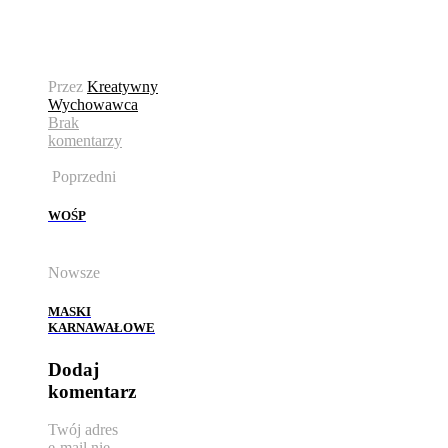
Przez
Kreatywny
Wychowawca
Brak
komentarzy
Poprzedni
WOŚP
Nowsze
MASKI
KARNAWAŁOWE
Dodaj
komentarz
Twój adres
e-mail nie