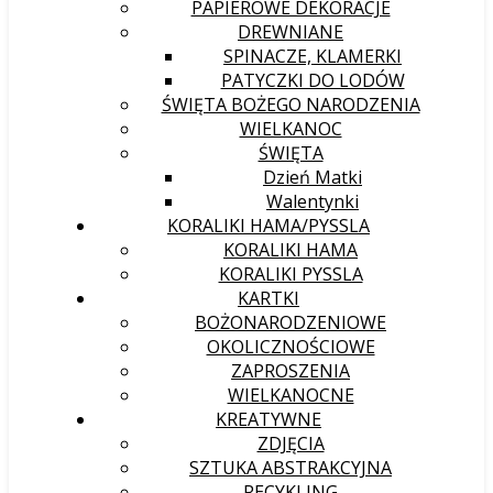
PAPIEROWE DEKORACJE
DREWNIANE
SPINACZE, KLAMERKI
PATYCZKI DO LODÓW
ŚWIĘTA BOŻEGO NARODZENIA
WIELKANOC
ŚWIĘTA
Dzień Matki
Walentynki
KORALIKI HAMA/PYSSLA
KORALIKI HAMA
KORALIKI PYSSLA
KARTKI
BOŻONARODZENIOWE
OKOLICZNOŚCIOWE
ZAPROSZENIA
WIELKANOCNE
KREATYWNE
ZDJĘCIA
SZTUKA ABSTRAKCYJNA
RECYKLING