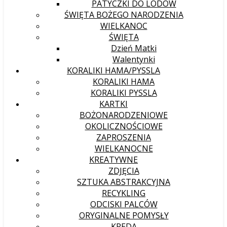
PATYCZKI DO LODÓW
ŚWIĘTA BOŻEGO NARODZENIA
WIELKANOC
ŚWIĘTA
Dzień Matki
Walentynki
KORALIKI HAMA/PYSSLA
KORALIKI HAMA
KORALIKI PYSSLA
KARTKI
BOŻONARODZENIOWE
OKOLICZNOŚCIOWE
ZAPROSZENIA
WIELKANOCNE
KREATYWNE
ZDJĘCIA
SZTUKA ABSTRAKCYJNA
RECYKLING
ODCISKI PALCÓW
ORYGINALNE POMYSŁY
KREDA