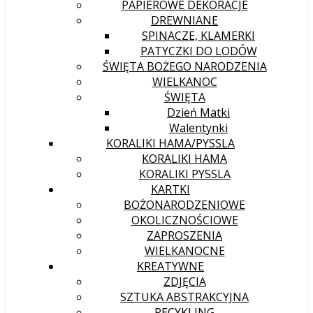
PAPIEROWE DEKORACJE
DREWNIANE
SPINACZE, KLAMERKI
PATYCZKI DO LODÓW
ŚWIĘTA BOŻEGO NARODZENIA
WIELKANOC
ŚWIĘTA
Dzień Matki
Walentynki
KORALIKI HAMA/PYSSLA
KORALIKI HAMA
KORALIKI PYSSLA
KARTKI
BOŻONARODZENIOWE
OKOLICZNOŚCIOWE
ZAPROSZENIA
WIELKANOCNE
KREATYWNE
ZDJĘCIA
SZTUKA ABSTRAKCYJNA
RECYKLING