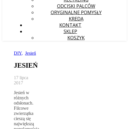
ODCISKI PALCÓW
ORYGINALNE POMYSŁY
KREDA
KONTAKT
SKLEP
KOSZYK
DIY
,
Jesień
JESIEŃ
17 lipca
2017
Jesień w
różnych
odsłonach.
Filcowe
zwierzątka
cieszą się
największą
popularnością.