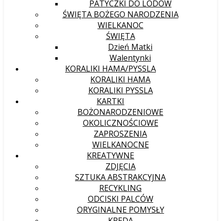
PATYCZKI DO LODÓW
ŚWIĘTA BOŻEGO NARODZENIA
WIELKANOC
ŚWIĘTA
Dzień Matki
Walentynki
KORALIKI HAMA/PYSSLA
KORALIKI HAMA
KORALIKI PYSSLA
KARTKI
BOŻONARODZENIOWE
OKOLICZNOŚCIOWE
ZAPROSZENIA
WIELKANOCNE
KREATYWNE
ZDJĘCIA
SZTUKA ABSTRAKCYJNA
RECYKLING
ODCISKI PALCÓW
ORYGINALNE POMYSŁY
KREDA