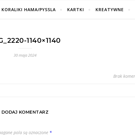
KORALIKI HAMA/PYSSLA
KARTKI
KREATYWNE
G_2220-1140×1140
30 maja 2024
Brak komen
DODAJ KOMENTARZ
agane pola są oznaczone
*