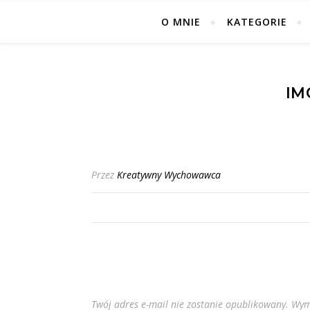
O MNIE
KATEGORIE
IM
Przez
Kreatywny Wychowawca
Twój adres e-mail nie zostanie opublikowany.
Wym