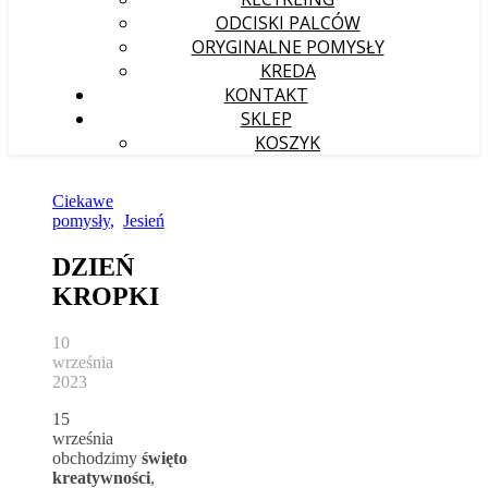
ODCISKI PALCÓW
ORYGINALNE POMYSŁY
KREDA
KONTAKT
SKLEP
KOSZYK
Ciekawe
pomysły
,
Jesień
DZIEŃ
KROPKI
10
września
2023
15
września
obchodzimy
święto
kreatywności
,