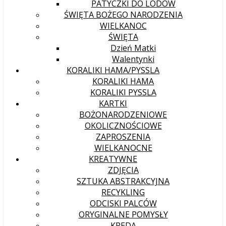
PATYCZKI DO LODÓW
ŚWIĘTA BOŻEGO NARODZENIA
WIELKANOC
ŚWIĘTA
Dzień Matki
Walentynki
KORALIKI HAMA/PYSSLA
KORALIKI HAMA
KORALIKI PYSSLA
KARTKI
BOŻONARODZENIOWE
OKOLICZNOŚCIOWE
ZAPROSZENIA
WIELKANOCNE
KREATYWNE
ZDJĘCIA
SZTUKA ABSTRAKCYJNA
RECYKLING
ODCISKI PALCÓW
ORYGINALNE POMYSŁY
KREDA