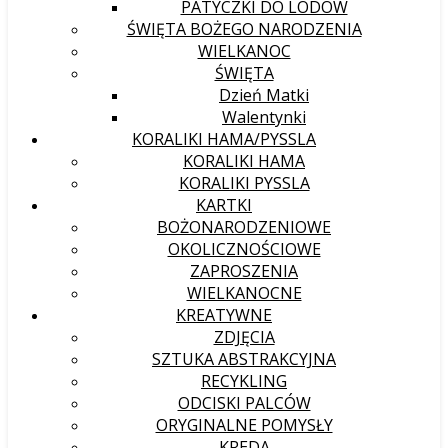
PATYCZKI DO LODÓW
ŚWIĘTA BOŻEGO NARODZENIA
WIELKANOC
ŚWIĘTA
Dzień Matki
Walentynki
KORALIKI HAMA/PYSSLA
KORALIKI HAMA
KORALIKI PYSSLA
KARTKI
BOŻONARODZENIOWE
OKOLICZNOŚCIOWE
ZAPROSZENIA
WIELKANOCNE
KREATYWNE
ZDJĘCIA
SZTUKA ABSTRAKCYJNA
RECYKLING
ODCISKI PALCÓW
ORYGINALNE POMYSŁY
KREDA