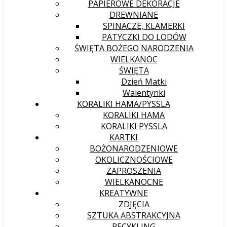
PAPIEROWE DEKORACJE
DREWNIANE
SPINACZE, KLAMERKI
PATYCZKI DO LODÓW
ŚWIĘTA BOŻEGO NARODZENIA
WIELKANOC
ŚWIĘTA
Dzień Matki
Walentynki
KORALIKI HAMA/PYSSLA
KORALIKI HAMA
KORALIKI PYSSLA
KARTKI
BOŻONARODZENIOWE
OKOLICZNOŚCIOWE
ZAPROSZENIA
WIELKANOCNE
KREATYWNE
ZDJĘCIA
SZTUKA ABSTRAKCYJNA
RECYKLING