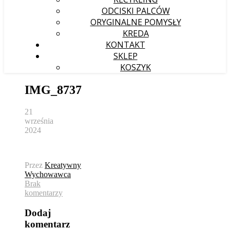
ODCISKI PALCÓW
ORYGINALNE POMYSŁY
KREDA
KONTAKT
SKLEP
KOSZYK
IMG_8737
21
września
2024
Przez
Kreatywny
Wychowawca
Brak
komentarzy
Dodaj
komentarz