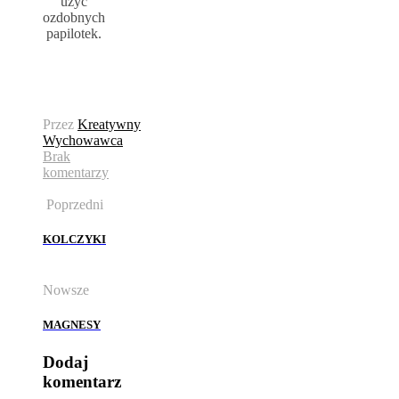
użyć
ozdobnych
papilotek.
Przez
Kreatywny
Wychowawca
Brak
komentarzy
Poprzedni
KOLCZYKI
Nowsze
MAGNESY
Dodaj
komentarz