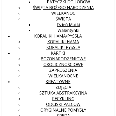
PATYCZKI DO LODÓW
ŚWIĘTA BOŻEGO NARODZENIA
WIELKANOC
ŚWIĘTA
Dzień Matki
Walentynki
KORALIKI HAMA/PYSSLA
KORALIKI HAMA
KORALIKI PYSSLA
KARTKI
BOŻONARODZENIOWE
OKOLICZNOŚCIOWE
ZAPROSZENIA
WIELKANOCNE
KREATYWNE
ZDJĘCIA
SZTUKA ABSTRAKCYJNA
RECYKLING
ODCISKI PALCÓW
ORYGINALNE POMYSŁY
KREDA