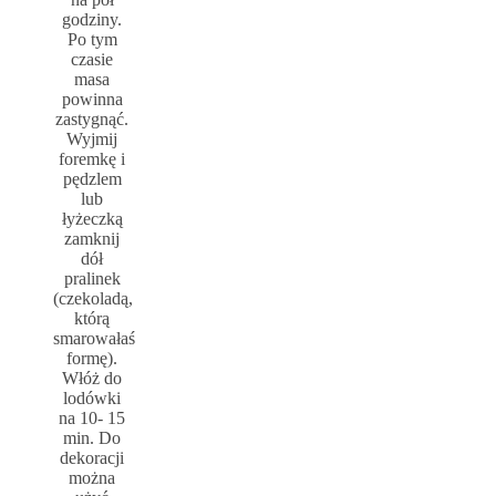
godziny.
Po tym
czasie
masa
powinna
zastygnąć.
Wyjmij
foremkę i
pędzlem
lub
łyżeczką
zamknij
dół
pralinek
(czekoladą,
którą
smarowałaś
formę).
Włóż do
lodówki
na 10- 15
min. Do
dekoracji
można