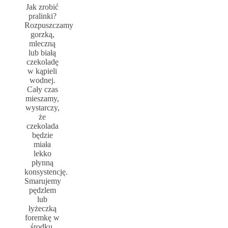
Jak zrobić
pralinki?
Rozpuszczamy
gorzką,
mleczną
lub białą
czekoladę
w kąpieli
wodnej.
Cały czas
mieszamy,
wystarczy,
że
czekolada
będzie
miała
lekko
płynną
konsystencję.
Smarujemy
pędzlem
lub
łyżeczką
foremkę w
środku,