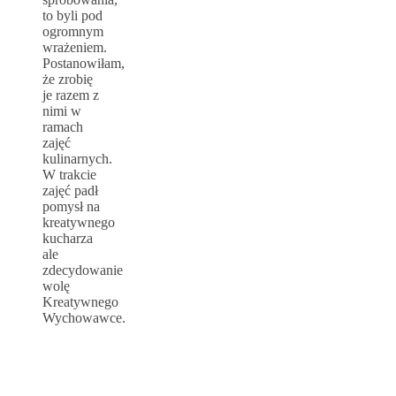
to byli pod
ogromnym
wrażeniem.
Postanowiłam,
że zrobię
je razem z
nimi w
ramach
zajęć
kulinarnych.
W trakcie
zajęć padł
pomysł na
kreatywnego
kucharza
ale
zdecydowanie
wolę
Kreatywnego
Wychowawce.