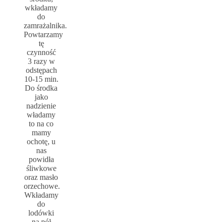
wkładamy
do
zamrażalnika.
Powtarzamy
tę
czynność
3 razy w
odstępach
10-15 min.
Do środka
jako
nadzienie
władamy
to na co
mamy
ochotę, u
nas
powidła
śliwkowe
oraz masło
orzechowe.
Wkładamy
do
lodówki
na pół