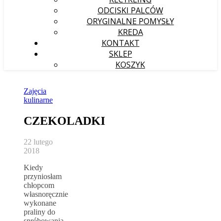
ODCISKI PALCÓW
ORYGINALNE POMYSŁY
KREDA
KONTAKT
SKLEP
KOSZYK
Zajęcia
kulinarne
CZEKOLADKI
22 lutego
2018
Kiedy
przyniosłam
chłopcom
własnoręcznie
wykonane
praliny do
spróbowania,