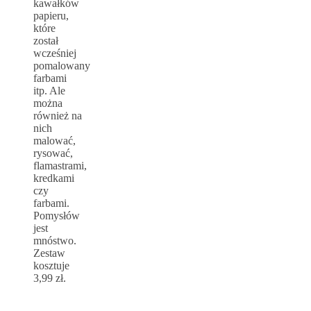
kawałków
papieru,
które
został
wcześniej
pomalowany
farbami
itp. Ale
można
również na
nich
malować,
rysować,
flamastrami,
kredkami
czy
farbami.
Pomysłów
jest
mnóstwo.
Zestaw
kosztuje
3,99 zł.