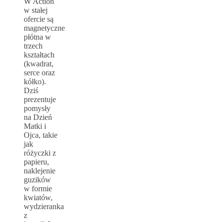
W Action
w stałej
ofercie są
magnetyczne
płótna w
trzech
kształtach
(kwadrat,
serce oraz
kółko).
Dziś
prezentuje
pomysły
na Dzień
Matki i
Ojca, takie
jak
różyczki z
papieru,
naklejenie
guzików
w formie
kwiatów,
wydzieranka
z