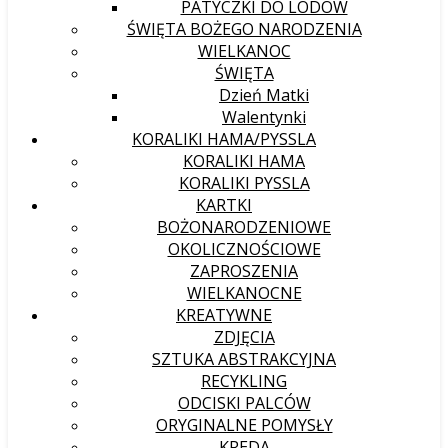
PATYCZKI DO LODÓW
ŚWIĘTA BOŻEGO NARODZENIA
WIELKANOC
ŚWIĘTA
Dzień Matki
Walentynki
KORALIKI HAMA/PYSSLA
KORALIKI HAMA
KORALIKI PYSSLA
KARTKI
BOŻONARODZENIOWE
OKOLICZNOŚCIOWE
ZAPROSZENIA
WIELKANOCNE
KREATYWNE
ZDJĘCIA
SZTUKA ABSTRAKCYJNA
RECYKLING
ODCISKI PALCÓW
ORYGINALNE POMYSŁY
KREDA