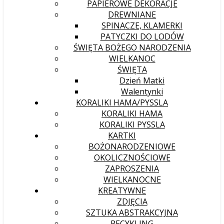
PAPIEROWE DEKORACJE
DREWNIANE
SPINACZE, KLAMERKI
PATYCZKI DO LODÓW
ŚWIĘTA BOŻEGO NARODZENIA
WIELKANOC
ŚWIĘTA
Dzień Matki
Walentynki
KORALIKI HAMA/PYSSLA
KORALIKI HAMA
KORALIKI PYSSLA
KARTKI
BOŻONARODZENIOWE
OKOLICZNOŚCIOWE
ZAPROSZENIA
WIELKANOCNE
KREATYWNE
ZDJĘCIA
SZTUKA ABSTRAKCYJNA
RECYKLING