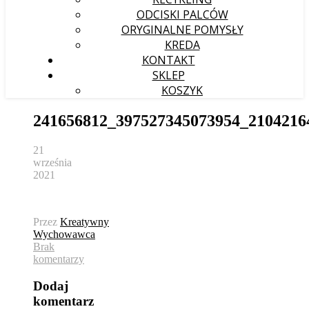
ODCISKI PALCÓW
ORYGINALNE POMYSŁY
KREDA
KONTAKT
SKLEP
KOSZYK
241656812_397527345073954_2104216
21
września
2021
Przez
Kreatywny
Wychowawca
Brak
komentarzy
Dodaj
komentarz