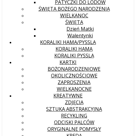
PATYCZKI DO LODÓW
ŚWIĘTA BOŻEGO NARODZENIA
WIELKANOC
ŚWIĘTA
Dzień Matki
Walentynki
KORALIKI HAMA/PYSSLA
KORALIKI HAMA
KORALIKI PYSSLA
KARTKI
BOŻONARODZENIOWE
OKOLICZNOŚCIOWE
ZAPROSZENIA
WIELKANOCNE
KREATYWNE
ZDJĘCIA
SZTUKA ABSTRAKCYJNA
RECYKLING
ODCISKI PALCÓW
ORYGINALNE POMYSŁY
KREDA