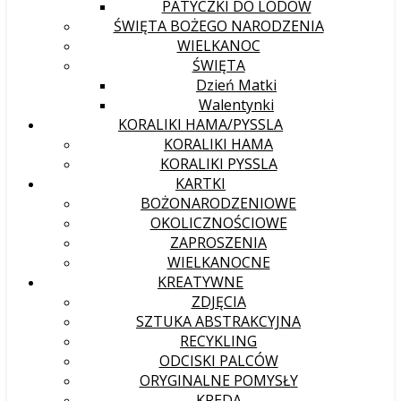
PATYCZKI DO LODÓW
ŚWIĘTA BOŻEGO NARODZENIA
WIELKANOC
ŚWIĘTA
Dzień Matki
Walentynki
KORALIKI HAMA/PYSSLA
KORALIKI HAMA
KORALIKI PYSSLA
KARTKI
BOŻONARODZENIOWE
OKOLICZNOŚCIOWE
ZAPROSZENIA
WIELKANOCNE
KREATYWNE
ZDJĘCIA
SZTUKA ABSTRAKCYJNA
RECYKLING
ODCISKI PALCÓW
ORYGINALNE POMYSŁY
KREDA