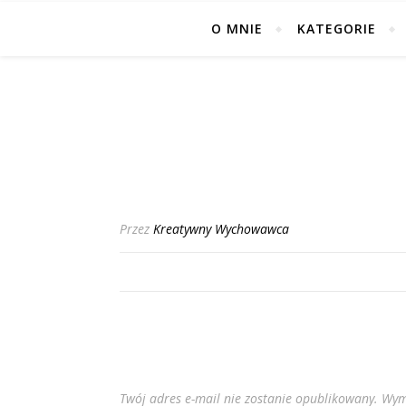
O MNIE
KATEGORIE
Przez
Kreatywny Wychowawca
Twój adres e-mail nie zostanie opublikowany.
Wym