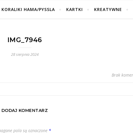
KORALIKI HAMA/PYSSLA
KARTKI
KREATYWNE
IMG_7946
28 sierpnia 2024
Brak komen
DODAJ KOMENTARZ
agane pola są oznaczone
*