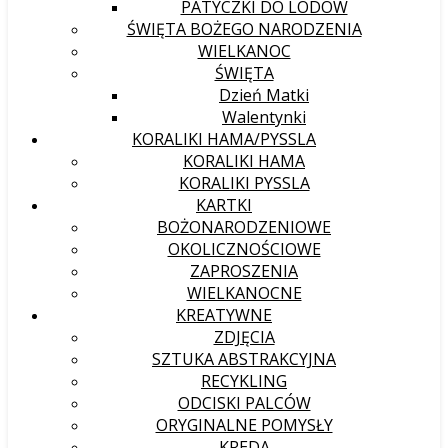
PATYCZKI DO LODÓW
ŚWIĘTA BOŻEGO NARODZENIA
WIELKANOC
ŚWIĘTA
Dzień Matki
Walentynki
KORALIKI HAMA/PYSSLA
KORALIKI HAMA
KORALIKI PYSSLA
KARTKI
BOŻONARODZENIOWE
OKOLICZNOŚCIOWE
ZAPROSZENIA
WIELKANOCNE
KREATYWNE
ZDJĘCIA
SZTUKA ABSTRAKCYJNA
RECYKLING
ODCISKI PALCÓW
ORYGINALNE POMYSŁY
KREDA