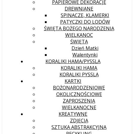
PAPIEROWE DEKORACJE
DREWNIANE
SPINACZE, KLAMERKI
PATYCZKI DO LODÓW
ŚWIĘTA BOŻEGO NARODZENIA
WIELKANOC
ŚWIĘTA
Dzień Matki
Walentynki
KORALIKI HAMA/PYSSLA
KORALIKI HAMA
KORALIKI PYSSLA
KARTKI
BOŻONARODZENIOWE
OKOLICZNOŚCIOWE
ZAPROSZENIA
WIELKANOCNE
KREATYWNE
ZDJĘCIA
SZTUKA ABSTRAKCYJNA
RECYKLING