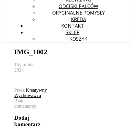
ODCISKI PALCÓW
ORYGINALNE POMYSŁY
KREDA
KONTAKT
SKLEP
KOSZYK
IMG_1002
16 grudnia
2024
Przez
Kreatywny
Wychowawca
Brak
komentarzy
Dodaj
komentarz