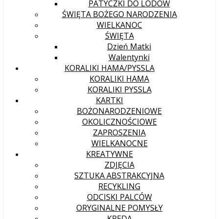
PATYCZKI DO LODÓW
ŚWIĘTA BOŻEGO NARODZENIA
WIELKANOC
ŚWIĘTA
Dzień Matki
Walentynki
KORALIKI HAMA/PYSSLA
KORALIKI HAMA
KORALIKI PYSSLA
KARTKI
BOŻONARODZENIOWE
OKOLICZNOŚCIOWE
ZAPROSZENIA
WIELKANOCNE
KREATYWNE
ZDJĘCIA
SZTUKA ABSTRAKCYJNA
RECYKLING
ODCISKI PALCÓW
ORYGINALNE POMYSŁY
KREDA