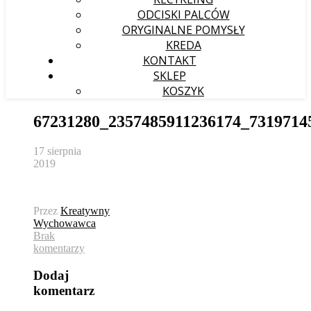
ODCISKI PALCÓW
ORYGINALNE POMYSŁY
KREDA
KONTAKT
SKLEP
KOSZYK
67231280_2357485911236174_7319714
17 sierpnia
2019
Przez
Kreatywny
Wychowawca
Brak
komentarzy
Dodaj
komentarz