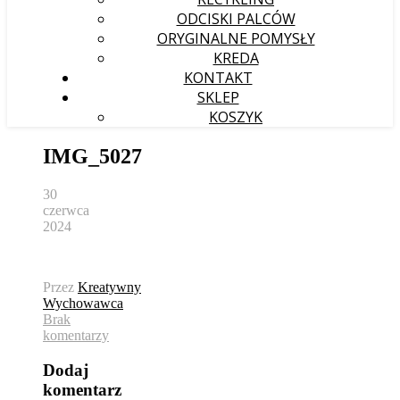
ODCISKI PALCÓW
ORYGINALNE POMYSŁY
KREDA
KONTAKT
SKLEP
KOSZYK
IMG_5027
30
czerwca
2024
Przez
Kreatywny
Wychowawca
Brak
komentarzy
Dodaj
komentarz