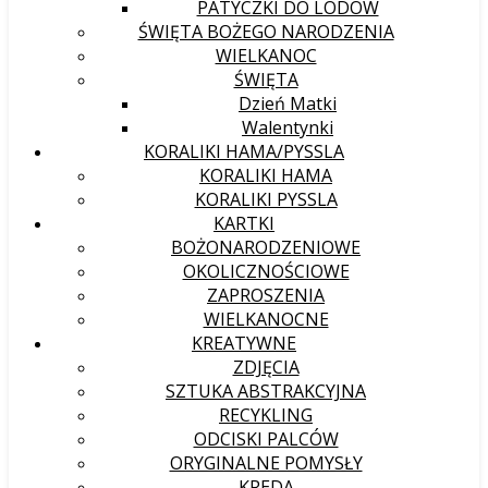
PATYCZKI DO LODÓW
ŚWIĘTA BOŻEGO NARODZENIA
WIELKANOC
ŚWIĘTA
Dzień Matki
Walentynki
KORALIKI HAMA/PYSSLA
KORALIKI HAMA
KORALIKI PYSSLA
KARTKI
BOŻONARODZENIOWE
OKOLICZNOŚCIOWE
ZAPROSZENIA
WIELKANOCNE
KREATYWNE
ZDJĘCIA
SZTUKA ABSTRAKCYJNA
RECYKLING
ODCISKI PALCÓW
ORYGINALNE POMYSŁY
KREDA