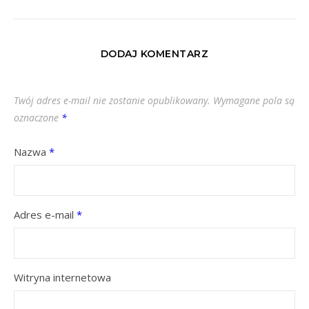
DODAJ KOMENTARZ
Twój adres e-mail nie zostanie opublikowany.
Wymagane pola są
oznaczone
*
Nazwa
*
Adres e-mail
*
Witryna internetowa