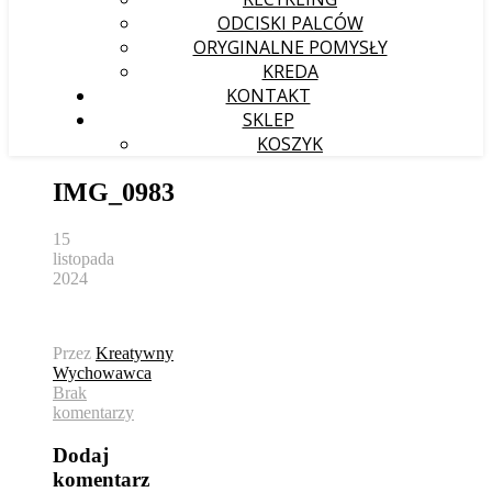
ODCISKI PALCÓW
ORYGINALNE POMYSŁY
KREDA
KONTAKT
SKLEP
KOSZYK
IMG_0983
15
listopada
2024
Przez
Kreatywny
Wychowawca
Brak
komentarzy
Dodaj
komentarz