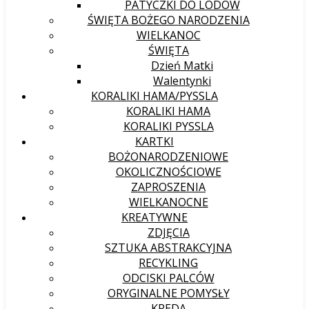
PATYCZKI DO LODÓW
ŚWIĘTA BOŻEGO NARODZENIA
WIELKANOC
ŚWIĘTA
Dzień Matki
Walentynki
KORALIKI HAMA/PYSSLA
KORALIKI HAMA
KORALIKI PYSSLA
KARTKI
BOŻONARODZENIOWE
OKOLICZNOŚCIOWE
ZAPROSZENIA
WIELKANOCNE
KREATYWNE
ZDJĘCIA
SZTUKA ABSTRAKCYJNA
RECYKLING
ODCISKI PALCÓW
ORYGINALNE POMYSŁY
KREDA