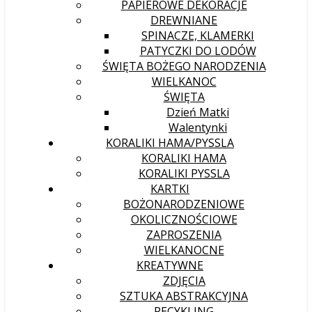
PAPIEROWE DEKORACJE
DREWNIANE
SPINACZE, KLAMERKI
PATYCZKI DO LODÓW
ŚWIĘTA BOŻEGO NARODZENIA
WIELKANOC
ŚWIĘTA
Dzień Matki
Walentynki
KORALIKI HAMA/PYSSLA
KORALIKI HAMA
KORALIKI PYSSLA
KARTKI
BOŻONARODZENIOWE
OKOLICZNOŚCIOWE
ZAPROSZENIA
WIELKANOCNE
KREATYWNE
ZDJĘCIA
SZTUKA ABSTRAKCYJNA
RECYKLING