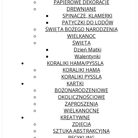
PAPIEROWE DEKORACJE
DREWNIANE
SPINACZE, KLAMERKI
PATYCZKI DO LODÓW
ŚWIĘTA BOŻEGO NARODZENIA
WIELKANOC
ŚWIĘTA
Dzień Matki
Walentynki
KORALIKI HAMA/PYSSLA
KORALIKI HAMA
KORALIKI PYSSLA
KARTKI
BOŻONARODZENIOWE
OKOLICZNOŚCIOWE
ZAPROSZENIA
WIELKANOCNE
KREATYWNE
ZDJĘCIA
SZTUKA ABSTRAKCYJNA
RECYKLING