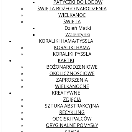
PATYCZKI DO LODÓW
ŚWIĘTA BOŻEGO NARODZENIA
WIELKANOC
ŚWIĘTA
Dzień Matki
Walentynki
KORALIKI HAMA/PYSSLA
KORALIKI HAMA
KORALIKI PYSSLA
KARTKI
BOŻONARODZENIOWE
OKOLICZNOŚCIOWE
ZAPROSZENIA
WIELKANOCNE
KREATYWNE
ZDJĘCIA
SZTUKA ABSTRAKCYJNA
RECYKLING
ODCISKI PALCÓW
ORYGINALNE POMYSŁY
KREDA