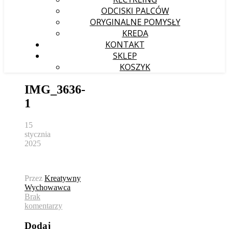
ODCISKI PALCÓW
ORYGINALNE POMYSŁY
KREDA
KONTAKT
SKLEP
KOSZYK
IMG_3636-
1
15
stycznia
2025
Przez
Kreatywny
Wychowawca
Brak
komentarzy
Dodaj