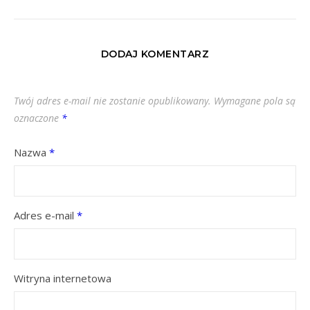
DODAJ KOMENTARZ
Twój adres e-mail nie zostanie opublikowany.
Wymagane pola są
oznaczone
*
Nazwa
*
Adres e-mail
*
Witryna internetowa