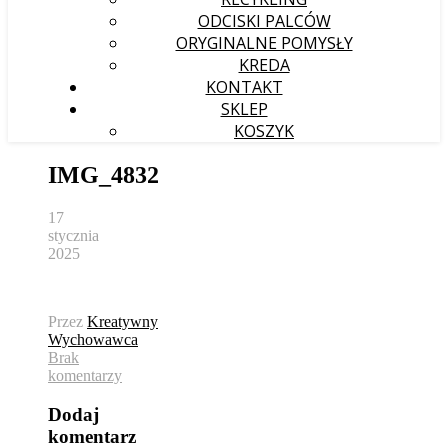
ODCISKI PALCÓW
ORYGINALNE POMYSŁY
KREDA
KONTAKT
SKLEP
KOSZYK
IMG_4832
17
stycznia
2025
Przez
Kreatywny
Wychowawca
Brak
komentarzy
Dodaj
komentarz