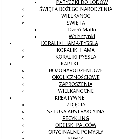
PATYCZKI DO LODÓW
ŚWIĘTA BOŻEGO NARODZENIA
WIELKANOC
ŚWIĘTA
Dzień Matki
Walentynki
KORALIKI HAMA/PYSSLA
KORALIKI HAMA
KORALIKI PYSSLA
KARTKI
BOŻONARODZENIOWE
OKOLICZNOŚCIOWE
ZAPROSZENIA
WIELKANOCNE
KREATYWNE
ZDJĘCIA
SZTUKA ABSTRAKCYJNA
RECYKLING
ODCISKI PALCÓW
ORYGINALNE POMYSŁY
KREDA