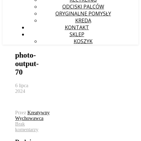
ODCISKI PALCÓW
ORYGINALNE POMYSŁY
KREDA
KONTAKT
SKLEP
KOSZYK
photo-
output-
70
6 lipca
2024
Przez
Kreatywny
Wychowawca
Brak
komentarzy