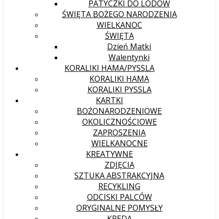
PATYCZKI DO LODÓW
ŚWIĘTA BOŻEGO NARODZENIA
WIELKANOC
ŚWIĘTA
Dzień Matki
Walentynki
KORALIKI HAMA/PYSSLA
KORALIKI HAMA
KORALIKI PYSSLA
KARTKI
BOŻONARODZENIOWE
OKOLICZNOŚCIOWE
ZAPROSZENIA
WIELKANOCNE
KREATYWNE
ZDJĘCIA
SZTUKA ABSTRAKCYJNA
RECYKLING
ODCISKI PALCÓW
ORYGINALNE POMYSŁY
KREDA