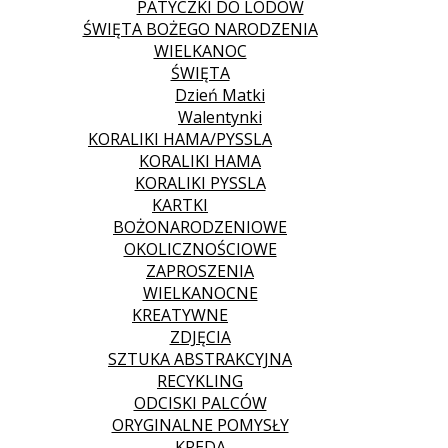
PATYCZKI DO LODÓW
ŚWIĘTA BOŻEGO NARODZENIA
WIELKANOC
ŚWIĘTA
Dzień Matki
Walentynki
KORALIKI HAMA/PYSSLA
KORALIKI HAMA
KORALIKI PYSSLA
KARTKI
BOŻONARODZENIOWE
OKOLICZNOŚCIOWE
ZAPROSZENIA
WIELKANOCNE
KREATYWNE
ZDJĘCIA
SZTUKA ABSTRAKCYJNA
RECYKLING
ODCISKI PALCÓW
ORYGINALNE POMYSŁY
KREDA