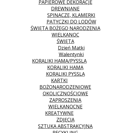
PAPIEROWE DEKORACJE
DREWNIANE
SPINACZE, KLAMERKI
PATYCZKI DO LODÓW
ŚWIĘTA BOŻEGO NARODZENIA
WIELKANOC
ŚWIĘTA
Dzień Matki
Walentynki
KORALIKI HAMA/PYSSLA
KORALIKI HAMA
KORALIKI PYSSLA
KARTKI
BOŻONARODZENIOWE
OKOLICZNOŚCIOWE
ZAPROSZENIA
WIELKANOCNE
KREATYWNE
ZDJĘCIA
SZTUKA ABSTRAKCYJNA
RECYKLING