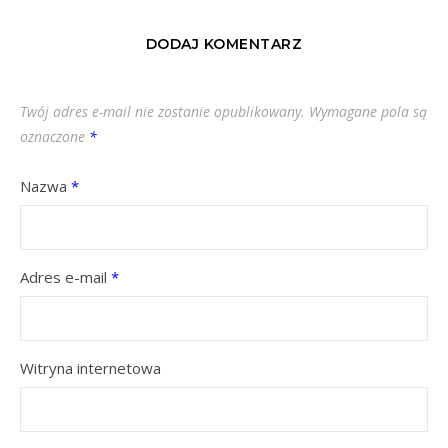
DODAJ KOMENTARZ
Twój adres e-mail nie zostanie opublikowany.
Wymagane pola są
oznaczone
*
Nazwa
*
Adres e-mail
*
Witryna internetowa