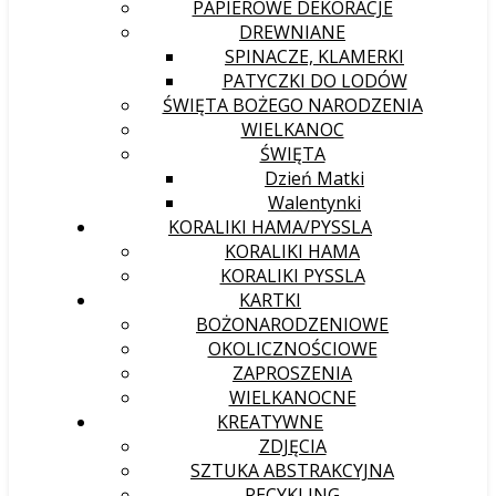
PAPIEROWE DEKORACJE
DREWNIANE
SPINACZE, KLAMERKI
PATYCZKI DO LODÓW
ŚWIĘTA BOŻEGO NARODZENIA
WIELKANOC
ŚWIĘTA
Dzień Matki
Walentynki
KORALIKI HAMA/PYSSLA
KORALIKI HAMA
KORALIKI PYSSLA
KARTKI
BOŻONARODZENIOWE
OKOLICZNOŚCIOWE
ZAPROSZENIA
WIELKANOCNE
KREATYWNE
ZDJĘCIA
SZTUKA ABSTRAKCYJNA
RECYKLING