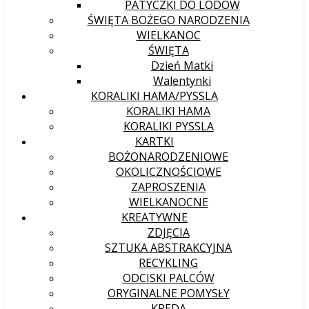
PATYCZKI DO LODÓW
ŚWIĘTA BOŻEGO NARODZENIA
WIELKANOC
ŚWIĘTA
Dzień Matki
Walentynki
KORALIKI HAMA/PYSSLA
KORALIKI HAMA
KORALIKI PYSSLA
KARTKI
BOŻONARODZENIOWE
OKOLICZNOŚCIOWE
ZAPROSZENIA
WIELKANOCNE
KREATYWNE
ZDJĘCIA
SZTUKA ABSTRAKCYJNA
RECYKLING
ODCISKI PALCÓW
ORYGINALNE POMYSŁY
KREDA