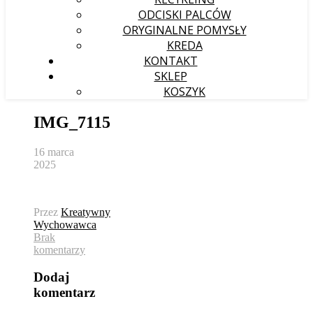
ODCISKI PALCÓW
ORYGINALNE POMYSŁY
KREDA
KONTAKT
SKLEP
KOSZYK
IMG_7115
16 marca
2025
Przez
Kreatywny
Wychowawca
Brak
komentarzy
Dodaj
komentarz