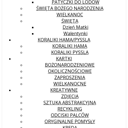
PATYCZKI DO LODÓW
ŚWIĘTA BOŻEGO NARODZENIA
WIELKANOC
ŚWIĘTA
Dzień Matki
Walentynki
KORALIKI HAMA/PYSSLA
KORALIKI HAMA
KORALIKI PYSSLA
KARTKI
BOŻONARODZENIOWE
OKOLICZNOŚCIOWE
ZAPROSZENIA
WIELKANOCNE
KREATYWNE
ZDJĘCIA
SZTUKA ABSTRAKCYJNA
RECYKLING
ODCISKI PALCÓW
ORYGINALNE POMYSŁY
KREDA