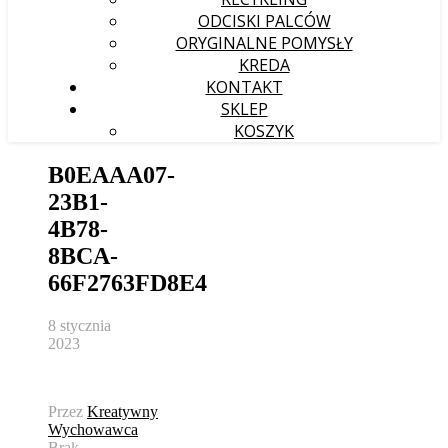
ODCISKI PALCÓW
ORYGINALNE POMYSŁY
KREDA
KONTAKT
SKLEP
KOSZYK
B0EAAA07-
23B1-
4B78-
8BCA-
66F2763FD8E4
8 stycznia
2023
Przez
Kreatywny
Wychowawca
Brak