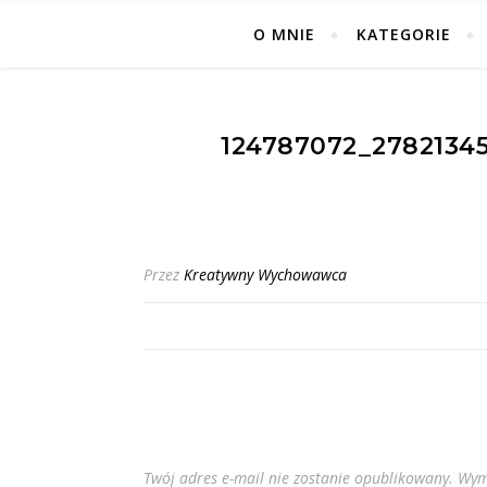
O MNIE
KATEGORIE
124787072_2782134
Przez
Kreatywny Wychowawca
Twój adres e-mail nie zostanie opublikowany.
Wym