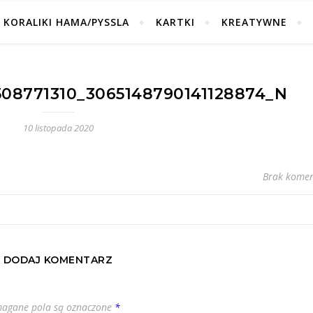
KORALIKI HAMA/PYSSLA
KARTKI
KREATYWNE
508771310_3065148790141128874_N
10 listopada 2020
Brak komen
DODAJ KOMENTARZ
agane pola są oznaczone
*