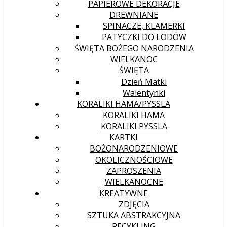
PAPIEROWE DEKORACJE
DREWNIANE
SPINACZE, KLAMERKI
PATYCZKI DO LODÓW
ŚWIĘTA BOŻEGO NARODZENIA
WIELKANOC
ŚWIĘTA
Dzień Matki
Walentynki
KORALIKI HAMA/PYSSLA
KORALIKI HAMA
KORALIKI PYSSLA
KARTKI
BOŻONARODZENIOWE
OKOLICZNOŚCIOWE
ZAPROSZENIA
WIELKANOCNE
KREATYWNE
ZDJĘCIA
SZTUKA ABSTRAKCYJNA
RECYKLING