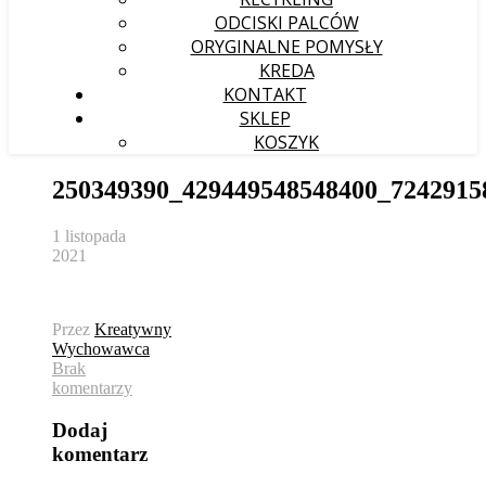
ODCISKI PALCÓW
ORYGINALNE POMYSŁY
KREDA
KONTAKT
SKLEP
KOSZYK
250349390_429449548548400_7242915
1 listopada
2021
Przez
Kreatywny
Wychowawca
Brak
komentarzy
Dodaj
komentarz