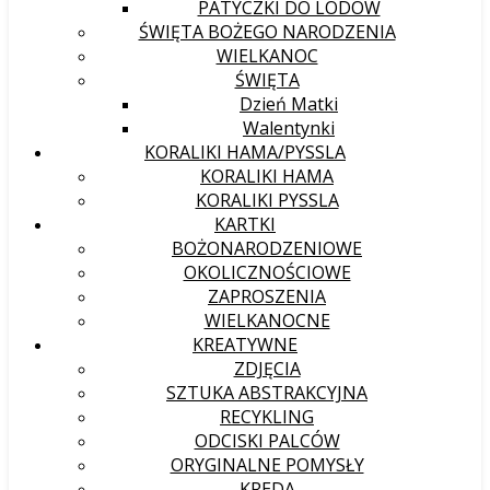
PATYCZKI DO LODÓW
ŚWIĘTA BOŻEGO NARODZENIA
WIELKANOC
ŚWIĘTA
Dzień Matki
Walentynki
KORALIKI HAMA/PYSSLA
KORALIKI HAMA
KORALIKI PYSSLA
KARTKI
BOŻONARODZENIOWE
OKOLICZNOŚCIOWE
ZAPROSZENIA
WIELKANOCNE
KREATYWNE
ZDJĘCIA
SZTUKA ABSTRAKCYJNA
RECYKLING
ODCISKI PALCÓW
ORYGINALNE POMYSŁY
KREDA