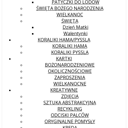
PATYCZKI DO LODÓW
ŚWIĘTA BOŻEGO NARODZENIA
WIELKANOC
ŚWIĘTA
Dzień Matki
Walentynki
KORALIKI HAMA/PYSSLA
KORALIKI HAMA
KORALIKI PYSSLA
KARTKI
BOŻONARODZENIOWE
OKOLICZNOŚCIOWE
ZAPROSZENIA
WIELKANOCNE
KREATYWNE
ZDJĘCIA
SZTUKA ABSTRAKCYJNA
RECYKLING
ODCISKI PALCÓW
ORYGINALNE POMYSŁY
KREDA