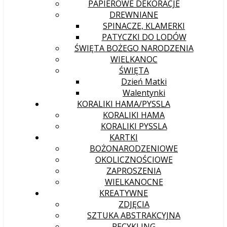
PAPIEROWE DEKORACJE
DREWNIANE
SPINACZE, KLAMERKI
PATYCZKI DO LODÓW
ŚWIĘTA BOŻEGO NARODZENIA
WIELKANOC
ŚWIĘTA
Dzień Matki
Walentynki
KORALIKI HAMA/PYSSLA
KORALIKI HAMA
KORALIKI PYSSLA
KARTKI
BOŻONARODZENIOWE
OKOLICZNOŚCIOWE
ZAPROSZENIA
WIELKANOCNE
KREATYWNE
ZDJĘCIA
SZTUKA ABSTRAKCYJNA
RECYKLING