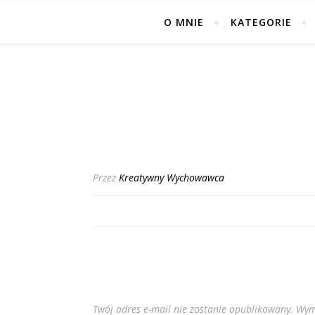
O MNIE
KATEGORIE
Przez
Kreatywny Wychowawca
Twój adres e-mail nie zostanie opublikowany.
Wym