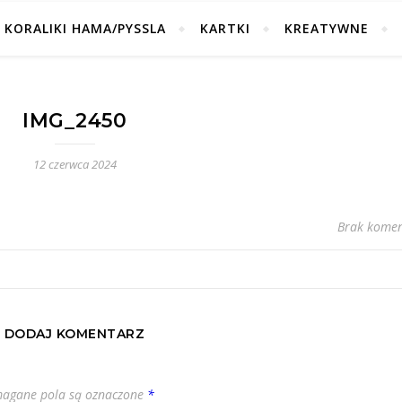
KORALIKI HAMA/PYSSLA
KARTKI
KREATYWNE
IMG_2450
12 czerwca 2024
Brak komen
DODAJ KOMENTARZ
agane pola są oznaczone
*