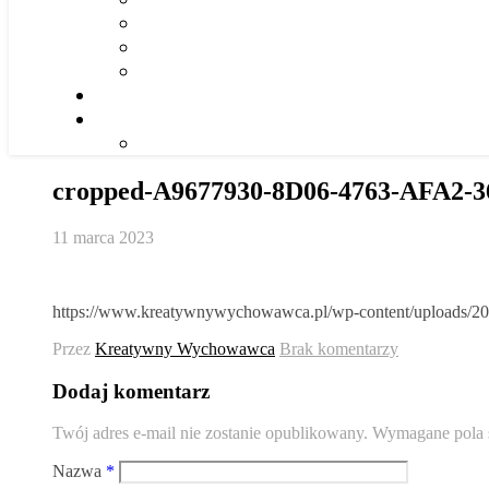
cropped-A9677930-8D06-4763-AFA2-3
11 marca 2023
https://www.kreatywnywychowawca.pl/wp-content/uploads
Przez
Kreatywny Wychowawca
Brak komentarzy
Dodaj komentarz
Twój adres e-mail nie zostanie opublikowany.
Wymagane pola 
Nazwa
*