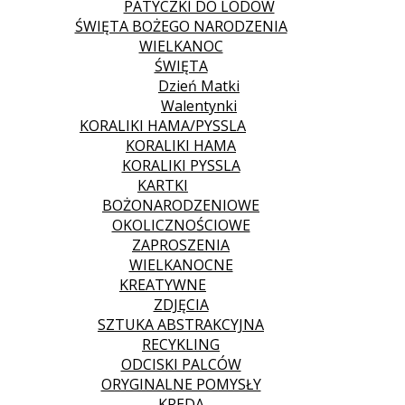
PATYCZKI DO LODÓW
ŚWIĘTA BOŻEGO NARODZENIA
WIELKANOC
ŚWIĘTA
Dzień Matki
Walentynki
KORALIKI HAMA/PYSSLA
KORALIKI HAMA
KORALIKI PYSSLA
KARTKI
BOŻONARODZENIOWE
OKOLICZNOŚCIOWE
ZAPROSZENIA
WIELKANOCNE
KREATYWNE
ZDJĘCIA
SZTUKA ABSTRAKCYJNA
RECYKLING
ODCISKI PALCÓW
ORYGINALNE POMYSŁY
KREDA