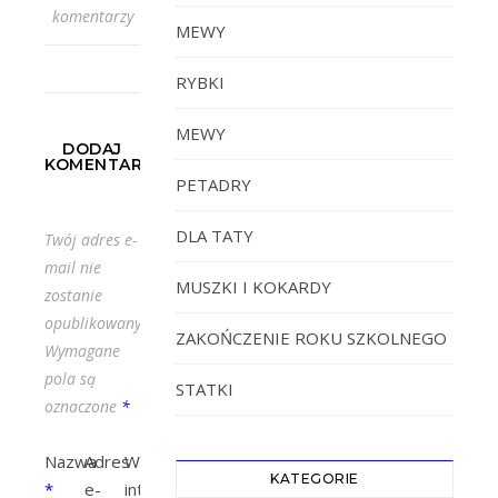
komentarzy
MEWY
RYBKI
MEWY
DODAJ
KOMENTARZ
PETADRY
DLA TATY
Twój adres e-
mail nie
MUSZKI I KOKARDY
zostanie
opublikowany.
ZAKOŃCZENIE ROKU SZKOLNEGO
Wymagane
pola są
STATKI
oznaczone
*
Nazwa
Adres
Witryna
KATEGORIE
*
e-
internetowa