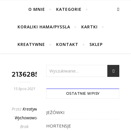
O MNIE
KATEGORIE
KORALIKI HAMA/PYSSLA
KARTKI
KREATYWNE
KONTAKT
SKLEP
213628547_355867755906580_726
15 lipca 2021
OSTATNIE WPISY
Przez
Kreatywny
JEŻÓWKI
Wychowawca
HORTENSJE
Brak