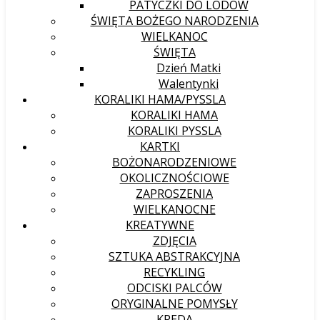
PATYCZKI DO LODÓW
ŚWIĘTA BOŻEGO NARODZENIA
WIELKANOC
ŚWIĘTA
Dzień Matki
Walentynki
KORALIKI HAMA/PYSSLA
KORALIKI HAMA
KORALIKI PYSSLA
KARTKI
BOŻONARODZENIOWE
OKOLICZNOŚCIOWE
ZAPROSZENIA
WIELKANOCNE
KREATYWNE
ZDJĘCIA
SZTUKA ABSTRAKCYJNA
RECYKLING
ODCISKI PALCÓW
ORYGINALNE POMYSŁY
KREDA