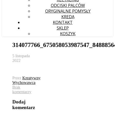
ODCISKI PALCÓW
ORYGINALNE POMYSŁY
KREDA
KONTAKT
SKLEP
KOSZYK
314077766_675058053987547_8488856
5 listopada
2022
Przez
Kreatywny
Wychowawca
Brak
komentarzy
Dodaj
komentarz